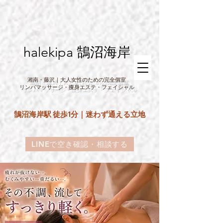
halekipa 鵠沼海岸
湘南・藤沢｜大人女性のための完全個室
リンパマッサージ・痩身エステ・フェイシャル
鵠沼海岸駅 徒歩1分｜迷わず通える立地
LINEで空き確認・相談する