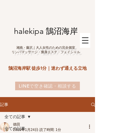
halekipa 鵠沼海岸
湘南・藤沢｜大人女性のための完全個室
リンパマッサージ・痩身エステ・フェイシャル
鵠沼海岸駅 徒歩1分｜迷わず通える立地
LINEで空き確認・相談する
記事
全ての記事
徳田
全ての記事
2019年1月24日
読了時間: 1分