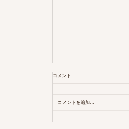
コメント
コメントを追加…
鵠沼海岸エステ｜8周年｜こ
れからも愛と感謝溢れる場所