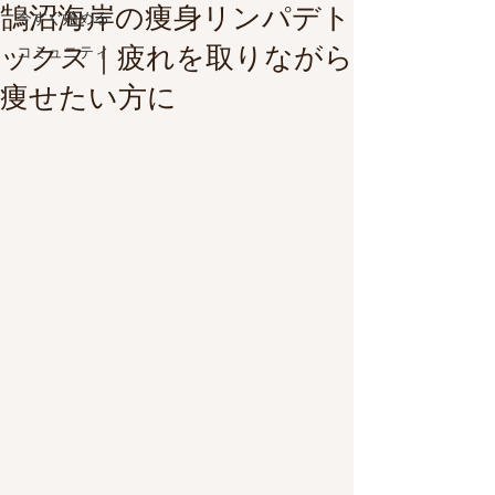
鵠沼海岸の痩身リンパデト
今すぐ始める
ックス｜疲れを取りながら
コミュニティ
痩せたい方に