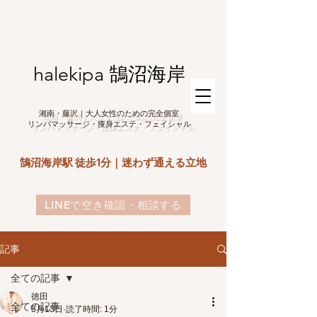
halekipa 鵠沼海岸
湘南・藤沢｜大人女性のための完全個室
リンパマッサージ・痩身エステ・フェイシャル
鵠沼海岸駅 徒歩1分｜迷わず通える立地
LINEで空き確認・相談する
記事
全ての記事
徳田
全ての記事
5月13日
読了時間: 1分