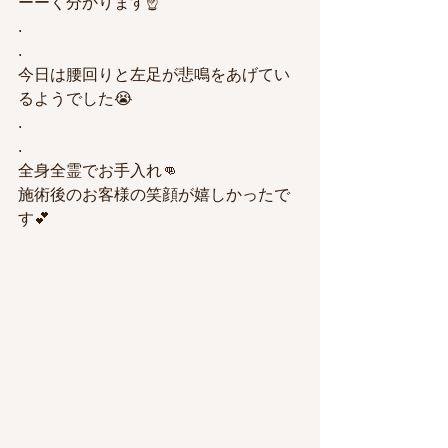
ーーく分かります☝️
.
.
今日は腰回りと左足が悲鳴をあげてい
るようでした😭
.
.
全身全霊でお手入れ👊
施術後のお客様の笑顔が嬉しかったで
す💕