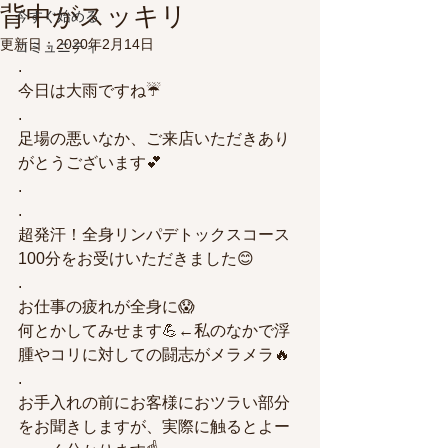
背中がスッキリ
今すぐ始める
更新日：
2020年2月14日
コミュニティ
.
今日は大雨ですね☔
.
足場の悪いなか、ご来店いただきあり
がとうございます💕
.
. 
超発汗！全身リンパデトックスコース
100分をお受けいただきました😊
.
お仕事の疲れが全身に😱
何とかしてみせます💪←私のなかで浮
腫やコリに対しての闘志がメラメラ🔥
. 
お手入れの前にお客様におツラい部分
をお聞きしますが、実際に触るとよー