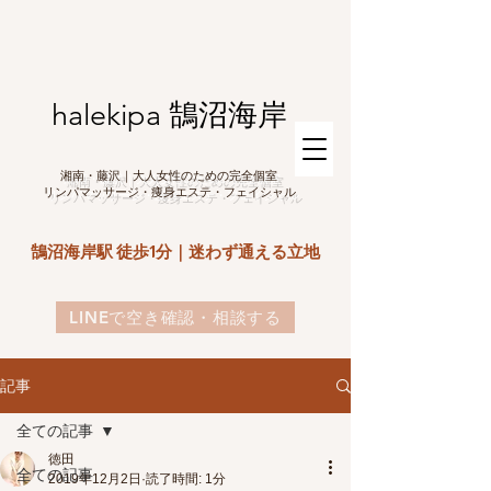
halekipa 鵠沼海岸
湘南・藤沢｜大人女性のための完全個室
リンパマッサージ・痩身エステ・フェイシャル
鵠沼海岸駅 徒歩1分｜迷わず通える立地
LINEで空き確認・相談する
記事
全ての記事
徳田
全ての記事
2019年12月2日
読了時間: 1分