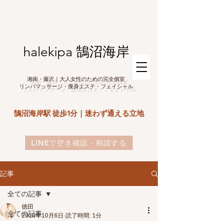
halekipa 鵠沼海岸
湘南・藤沢｜大人女性のための完全個室
リンパマッサージ・痩身エステ・フェイシャル
鵠沼海岸駅 徒歩1分｜迷わず通える立地
LINEで空き確認・相談する
記事
全ての記事
徳田
全ての記事
2018年10月6日
読了時間: 1分