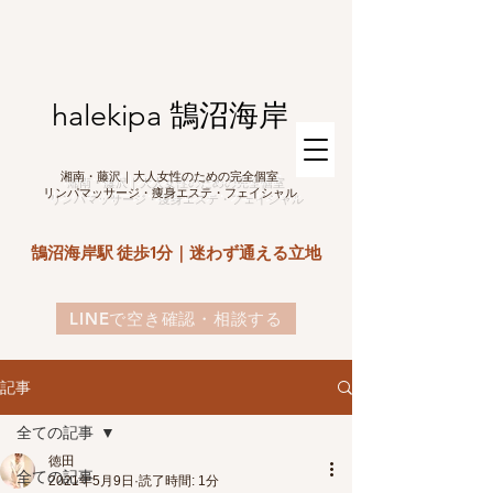
halekipa 鵠沼海岸
湘南・藤沢｜大人女性のための完全個室
リンパマッサージ・痩身エステ・フェイシャル
鵠沼海岸駅 徒歩1分｜迷わず通える立地
LINEで空き確認・相談する
記事
全ての記事
徳田
全ての記事
2021年5月9日
読了時間: 1分