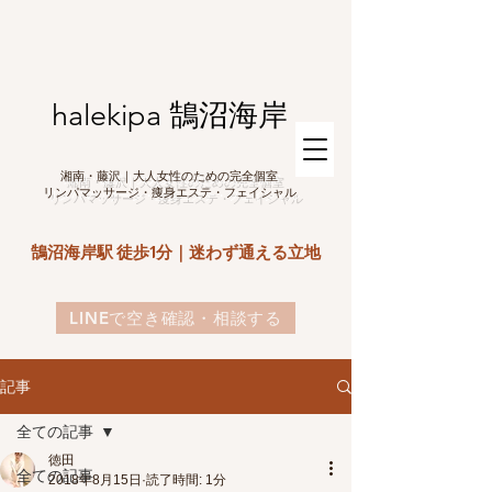
halekipa 鵠沼海岸
湘南・藤沢｜大人女性のための完全個室
リンパマッサージ・痩身エステ・フェイシャル
鵠沼海岸駅 徒歩1分｜迷わず通える立地
LINEで空き確認・相談する
記事
全ての記事
徳田
全ての記事
2018年8月15日
読了時間: 1分