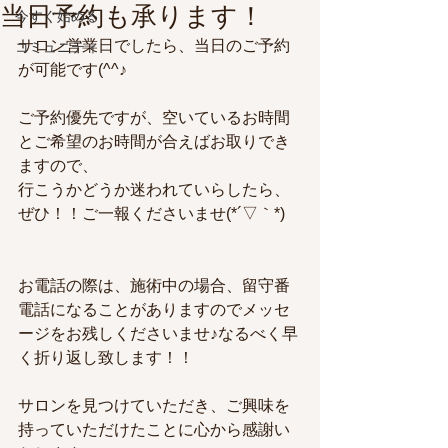
当日予約も承ります！
今すぐ始める
サロン営業日でしたら、当日のご予約
コミュニティ
が可能です(^^♪
ご予約優先ですが、空いているお時間
とご希望のお時間が合えばお取りでき
ますので、
行こうかどうか迷われていらしたら、
ぜひ！！ご一報くださいませ(*´▽｀*)
お電話の際は、施術中の場合、留守番
電話になることがありますのでメッセ
ージをお残しくださいませ♪なるべく早
く折り返し致します！！
サロンを見つけていただき、ご興味を
持っていただけたことに心から感謝い