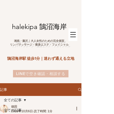
halekipa 鵠沼海岸
湘南・藤沢｜大人女性のための完全個室
リンパマッサージ・痩身エステ・フェイシャル
鵠沼海岸駅 徒歩1分｜迷わず通える立地
LINEで空き確認・相談する
記事
全ての記事
徳田
全ての記事
2018年10月6日
読了時間: 1分