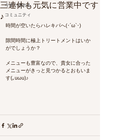
三連休も元気に営業中です
今すぐ始める
♪
コミュニティ
時間が空いたらハレキパへ(･´ω`･)
隙間時間に極上トリートメントはいか
がでしょうか？
メニューも豊富なので、貴女に合った
メニューがきっと見つかるとおもいま
す(｡uωu)♪