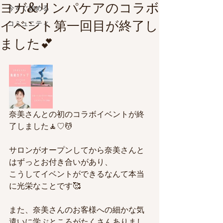
ヨガ&リンパケアのコラボ
今すぐ始める
イベント第一回目が終了し
コミュニティ
ました💕
奈美さんとの初のコラボイベントが終
了しました🧘♡💆
サロンがオープンしてから奈美さんと
はずっとお付き合いがあり、
こうしてイベントができるなんて本当
に光栄なことです🥰
また、奈美さんのお客様への細かな気
遣いに学ぶところがたくさんありまし