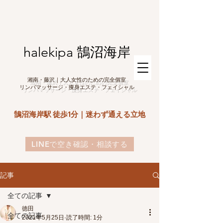
halekipa 鵠沼海岸
湘南・藤沢｜大人女性のための完全個室
リンパマッサージ・痩身エステ・フェイシャル
鵠沼海岸駅 徒歩1分｜迷わず通える立地
LINEで空き確認・相談する
記事
全ての記事
徳田
全ての記事
2021年5月25日
読了時間: 1分